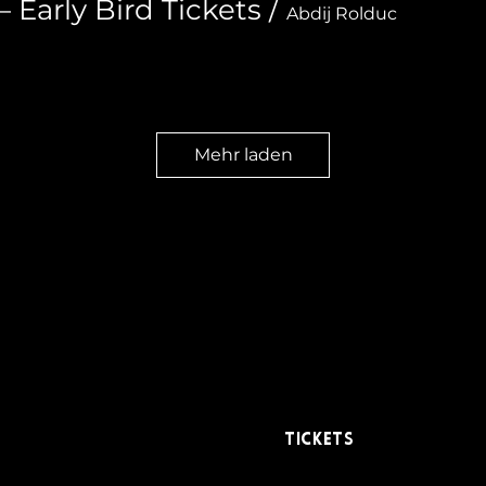
arly Bird Tickets
/
Abdij Rolduc
Mehr laden
111
Tickets