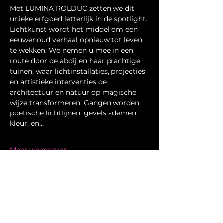
Met LUMINA ROLDUC zetten we dit 
unieke erfgoed letterlijk in de spotlight. 
Lichtkunst wordt het middel om een 
eeuwenoud verhaal opnieuw tot leven 
te wekken. We nemen u mee in een 
route door de abdij en haar prachtige 
tuinen, waar lichtinstallaties, projecties 
en artistieke interventies de 
architectuur en natuur op magische 
wijze transformeren. Gangen worden 
poëtische lichtlijnen, gevels ademen 
kleur, en…
Meer weergeven
Deel dit evenement