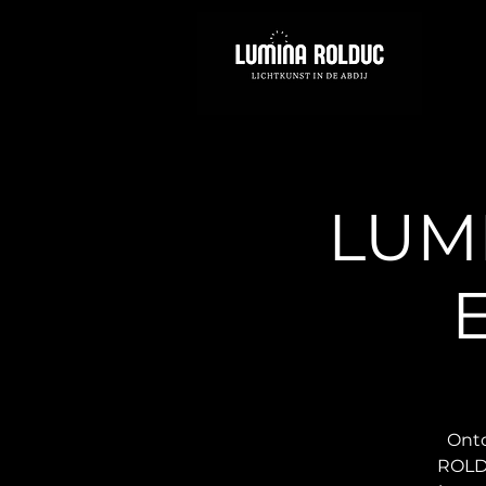
LUM
E
Ontd
ROLDU