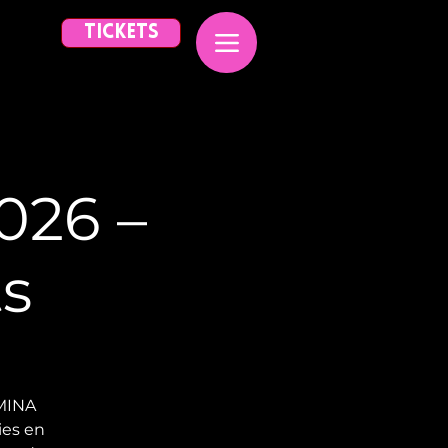
TICKETS
26 –
ts
UMINA
ies en