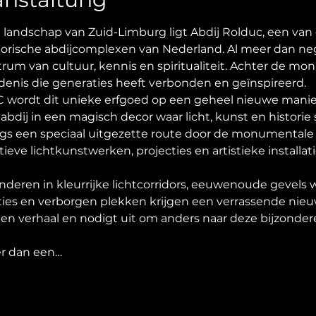
 landschap van Zuid-Limburg ligt Abdij Rolduc, een van
orische abdijcomplexen van Nederland. Al meer dan n
trum van cultuur, kennis en spiritualiteit. Achter de m
edenis die generaties heeft verbonden en geïnspireerd.
wordt dit unieke erfgoed op een geheel nieuwe manier 
 abdij in een magisch decor waar licht, kunst en histor
gs een speciaal uitgezette route door de monumentale 
ieve lichtkunstwerken, projecties en artistieke installati
deren in kleurrijke lichtcorridors, eeuwenoude gevels 
es en verborgen plekken krijgen een verrassende nieuw
igen verhaal en nodigt uit om anders naar deze bijzondere 
r dan een…